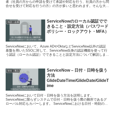
者（社員の方からの申請を受けて承認や対応を行う、社員の方から問
合せを受けて対応を行うの方）の方が多いと思われます。そんな大多
数の運用者の方々が便利になるような情報を本記事でまと...
ServiceNowのローカル認証でで
検討・企画
きること・設定方法（パスワード
ポリシー・ロックアウト・MFA）
ServiceNowにおいて、Azure ADやOktaなどServiceNow以外の認証
基盤を用いたSSOに対して、ServiceNow自身の認証機能を使って行
う認証（ローカル認証）でできることと設定方法について解説しま
す。 ロー...
ServiceNow – 日付・日時を扱う
開発・導入
方法
GlideDateTime/GlideDate/GlideT
ime
ServiceNowにおいて日付・日時を扱う方法を説明します。
ServiceNowに限らずシステムで日付・日時を扱う際の難所であるグ
ローバル対応もカバーします。 ServiceNowにおける日付・時刻の基
本 具体的なクラスの説...