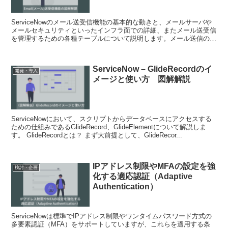
ServiceNowのメール送受信機能の基本的な動きと、メールサーバや
メールセキュリティといったインフラ面での詳細、またメール送受信
を管理するための各種テーブルについて説明します。メール送信の設
定を行うNotificationについては、...
ServiceNow – GlideRecordのイ
開発・導入
メージと使い方 図解解説
ServiceNowにおいて、スクリプトからデータベースにアクセスする
ための仕組みであるGlideRecord、GlideElementについて解説しま
す。 GlideRecordとは？ まず大前提として、GlideRecor...
IPアドレス制限やMFAの設定を強
検討・企画
化する適応認証（Adaptive
Authentication）
ServiceNowは標準でIPアドレス制限やワンタイムパスワード方式の
多要素認証（MFA）をサポートしていますが、これらを適用する条