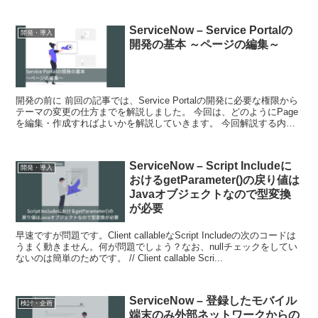
ServiceNow – Service Portalの
開発・導入
開発の基本 ～ページの編集～
開発の前に 前回の記事では、Service Portalの開発に必要な権限から
テーマの変更の仕方までを解説しました。 今回は、どのようにPage
を編集・作成すればよいかを解説していきます。 今回解説する内容
は...
ServiceNow – Script Includeに
開発・導入
おけるgetParameter()の戻り値は
Javaオブジェクトなので型変換
が必要
早速ですが問題です。Client callableなScript Includeの次のコードは
うまく動きません。何が問題でしょう？なお、nullチェックをしてい
ないのは簡単のためです。 // Client callable Scri...
ServiceNow – 登録したモバイル
検討・企画
端末のみ外部ネットワークからの