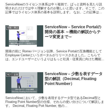
ServiceNowのライセンス体系は中々複雑で、ぱっと資料を見たり説
明されただけでは中々理解するのが難しいと思います。そこで、この
記事ではライセンス体系の基本を説明します。 なお、この記事は公
式・正式な情報ではありません。費用の見...
ServiceNow – Service Portalの
開発・導入
開発の基本 ～機能の解説からテ
ーマ変更まで～
開発の前に Romeバージョン以降、Service Portalの互換機能として
Employee Centerというポータルがリリースされました。こちらで
は、エンドユーザーというよりはもっと社員・従業員に向けた機能が
充実しています。...
ServiceNow – 少数を表すデータ
検討・企画
型の解説（Decimal, Floating
Point Number）
ServiceNowにおいて、少数を表現するデータ型であるDecimal型と
Floating Point Number型の仕様、それらの使い分けについて解説しま
す。 Decimal, Floating Poit Number, 他の...