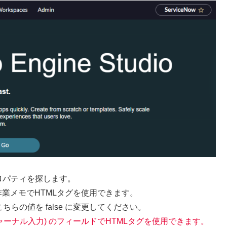
ロパティを探します。
ント・作業メモでHTMLタグを使用できます。
らの値を false に変更してください。
t (ジャーナル入力) のフィールドでHTMLタグを使用できます。