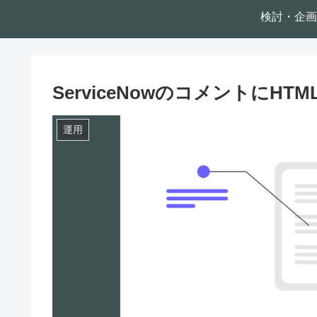
検討・企画
ServiceNowのコメントにH
運用